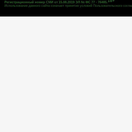
18+
Регистрационный номер СМИ от 15.08.2019 ЭЛ № ФС 77 - 76485.
Использование данного сайта означает принятие условий
Пользовательского согл