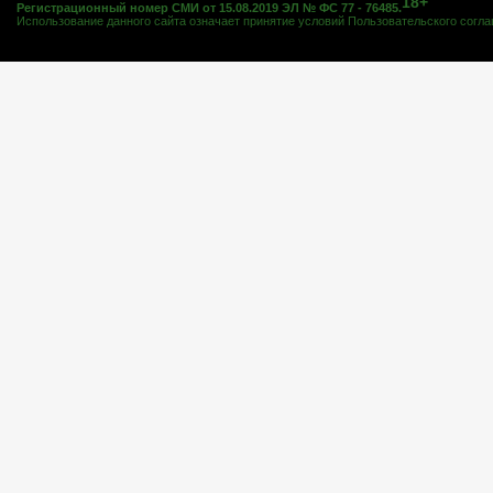
18+
Регистрационный номер СМИ от 15.08.2019 ЭЛ № ФС 77 - 76485.
Использование данного сайта означает принятие условий
Пользовательского согл