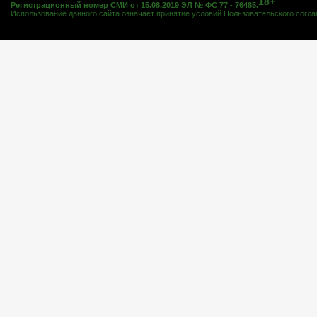
18+
Регистрационный номер СМИ от 15.08.2019 ЭЛ № ФС 77 - 76485.
Использование данного сайта означает принятие условий
Пользовательского согл