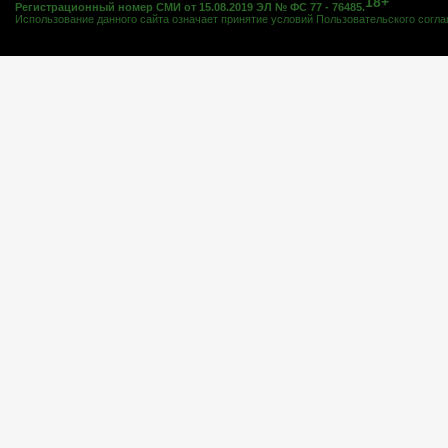
18+
Регистрационный номер СМИ от 15.08.2019 ЭЛ № ФС 77 - 76485.
Использование данного сайта означает принятие условий
Пользовательского согл