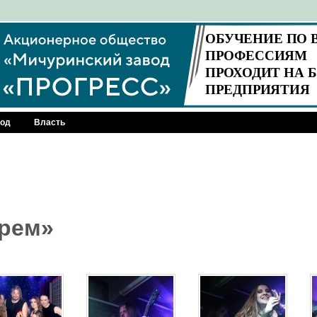
род
Власть
рем»