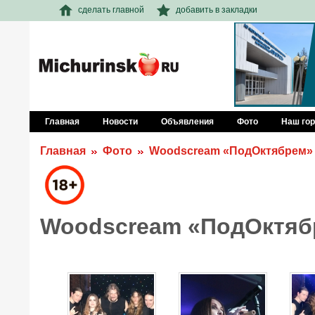
сделать главной
добавить в закладки
Главная
Новости
Объявления
Фото
Наш го
Главная
Фото
Woodscream «ПодОктябрем»
Woodscream «ПодОктяб