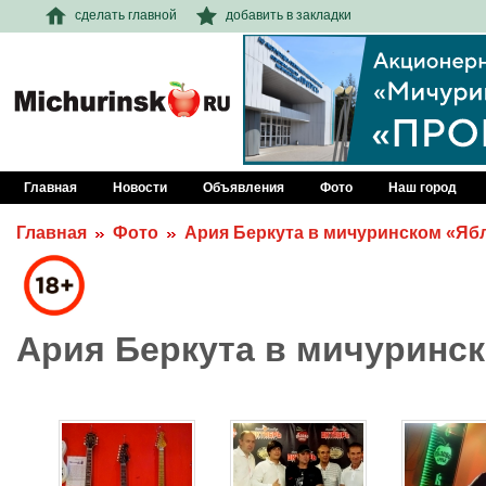
сделать главной
добавить в закладки
Главная
Новости
Объявления
Фото
Наш город
Главная
Фото
Ария Беркута в мичуринском «Яб
Ария Беркута в мичуринс