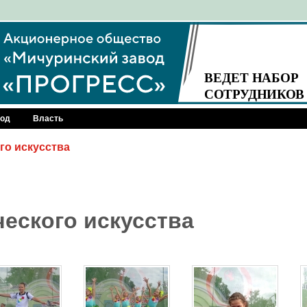
род
Власть
го искусства
еского искусства