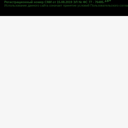
18+
Регистрационный номер СМИ от 15.08.2019 ЭЛ № ФС 77 - 76485.
Использование данного сайта означает принятие условий
Пользовательского согл