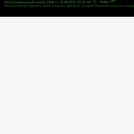
18+
Регистрационный номер СМИ от 15.08.2019 ЭЛ № ФС 77 - 76485.
Использование данного сайта означает принятие условий
Пользовательского согл