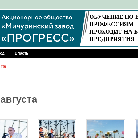
род
Власть
ста
 августа