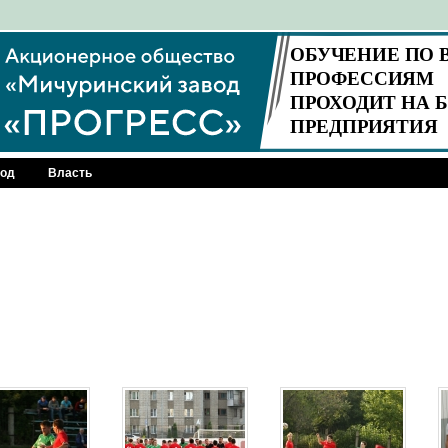
род
Власть