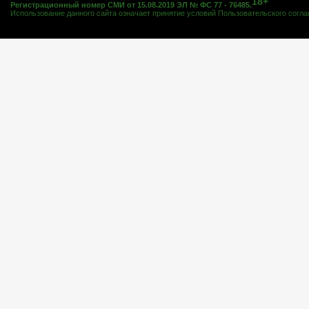
18+
Регистрационный номер СМИ от 15.08.2019 ЭЛ № ФС 77 - 76485.
Использование данного сайта означает принятие условий
Пользовательского согл