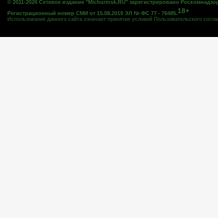
© 2011-2026 Сетевое издание "Michurinsk.RU" зарегистрировано Роскомнадзо
18+
Регистрационный номер СМИ от 15.08.2019 ЭЛ № ФС 77 - 76485.
Использование данного сайта означает принятие условий
Пользовательского согл