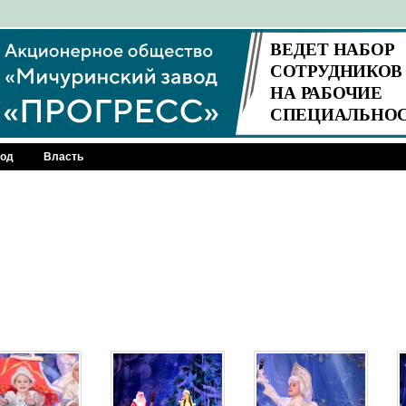
род
Власть