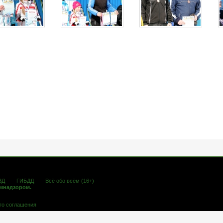
ВД
ГИБДД
Всё обо всём (16+)
омнадзором.
го соглашения