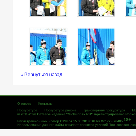
« Вернуться назад
О городе
Контакты
Прокуратура
Прокуратура района
Транспортная прокуратура
М
© 2011-2026 Сетевое издание "Michurinsk.RU" зарегистрировано Роск
18+
Регистрационный номер СМИ от 15.08.2019 ЭЛ № ФС 77 - 76485.
Использование данного сайта означает принятие условий
Пользовательско