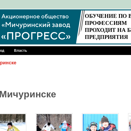
род
Власть
уринске
 Мичуринске