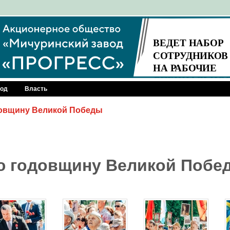
род
Власть
довщину Великой Победы
ю годовщину Великой Побе