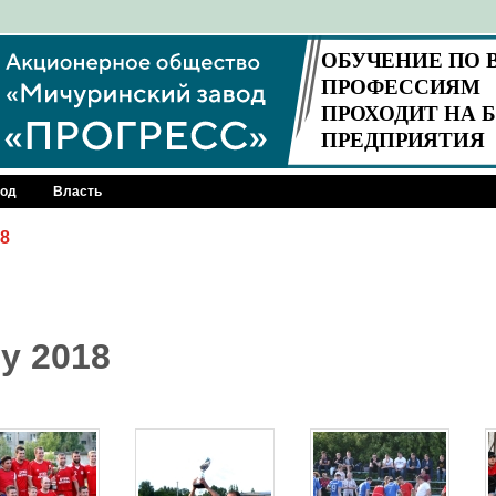
род
Власть
18
у 2018