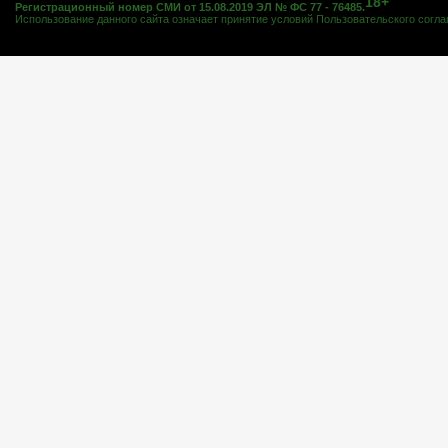
18+
Регистрационный номер СМИ от 15.08.2019 ЭЛ № ФС 77 - 76485.
Использование данного сайта означает принятие условий
Пользовательского согл