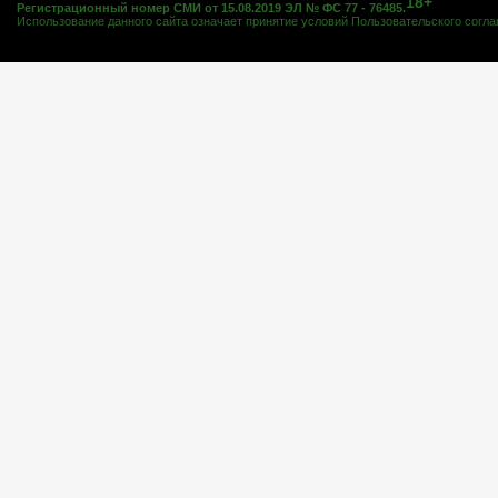
18+
Регистрационный номер СМИ от 15.08.2019 ЭЛ № ФС 77 - 76485.
Использование данного сайта означает принятие условий
Пользовательского согл