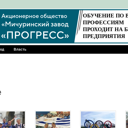
род
Власть
е