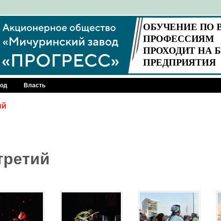
род
Власть
ий
третий