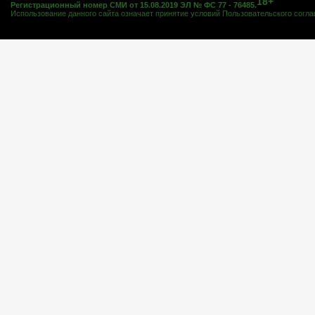
18+
Регистрационный номер СМИ от 15.08.2019 ЭЛ № ФС 77 - 76485.
Использование данного сайта означает принятие условий
Пользовательского согл