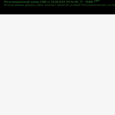
18+
Регистрационный номер СМИ от 15.08.2019 ЭЛ № ФС 77 - 76485.
Использование данного сайта означает принятие условий
Пользовательского согл