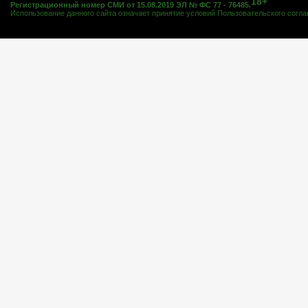
18+
Регистрационный номер СМИ от 15.08.2019 ЭЛ № ФС 77 - 76485.
Использование данного сайта означает принятие условий
Пользовательского согл