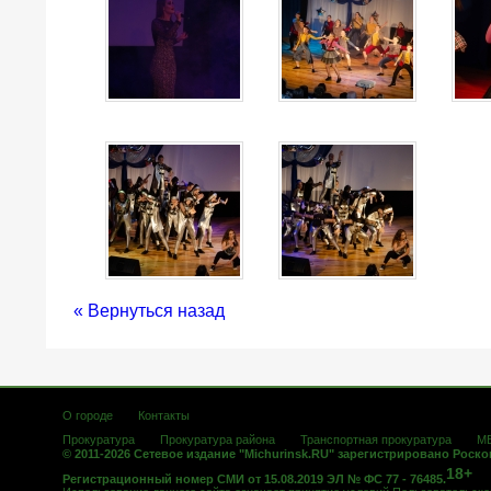
« Вернуться назад
О городе
Контакты
Прокуратура
Прокуратура района
Транспортная прокуратура
М
© 2011-2026 Сетевое издание "Michurinsk.RU" зарегистрировано Роск
18+
Регистрационный номер СМИ от 15.08.2019 ЭЛ № ФС 77 - 76485.