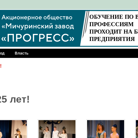
род
Власть
!
5 лет!