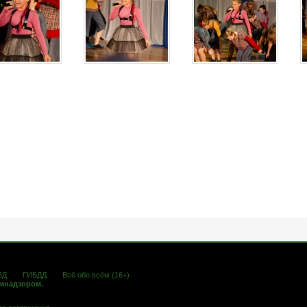
ВД
ГИБДД
Всё обо всём (16+)
омнадзором.