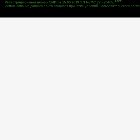
18+
Регистрационный номер СМИ от 15.08.2019 ЭЛ № ФС 77 - 76485.
Использование данного сайта означает принятие условий
Пользовательского согл