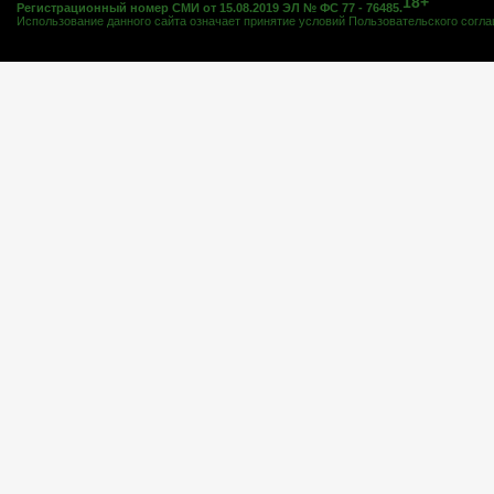
18+
Регистрационный номер СМИ от 15.08.2019 ЭЛ № ФС 77 - 76485.
Использование данного сайта означает принятие условий
Пользовательского согл