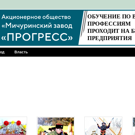
род
Власть