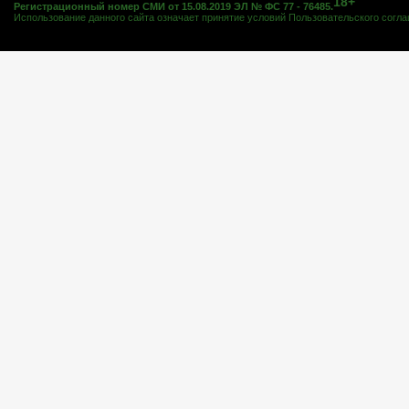
18+
Регистрационный номер СМИ от 15.08.2019 ЭЛ № ФС 77 - 76485.
Использование данного сайта означает принятие условий
Пользовательского согл