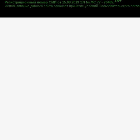
18+
Регистрационный номер СМИ от 15.08.2019 ЭЛ № ФС 77 - 76485.
Использование данного сайта означает принятие условий
Пользовательского согл