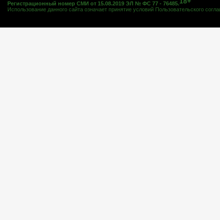
18+
Регистрационный номер СМИ от 15.08.2019 ЭЛ № ФС 77 - 76485.
Использование данного сайта означает принятие условий
Пользовательского согл