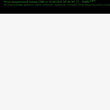
18+
Регистрационный номер СМИ от 15.08.2019 ЭЛ № ФС 77 - 76485.
Использование данного сайта означает принятие условий
Пользовательского согл