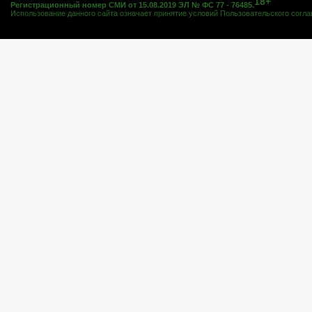
18+
Регистрационный номер СМИ от 15.08.2019 ЭЛ № ФС 77 - 76485.
Использование данного сайта означает принятие условий
Пользовательского согл