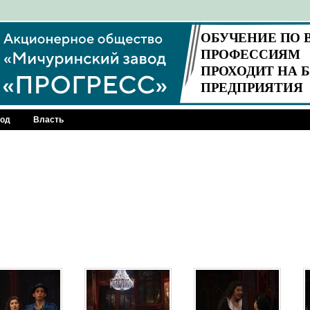
род
Власть