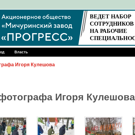
род
Власть
графа Игоря Кулешова
 фотографа Игоря Кулешова