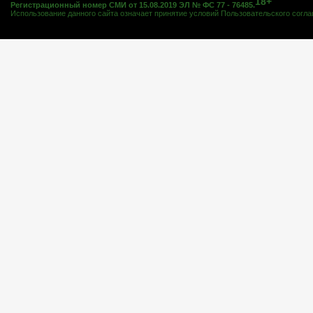
18+
Регистрационный номер СМИ от 15.08.2019 ЭЛ № ФС 77 - 76485.
Использование данного сайта означает принятие условий
Пользовательского согл