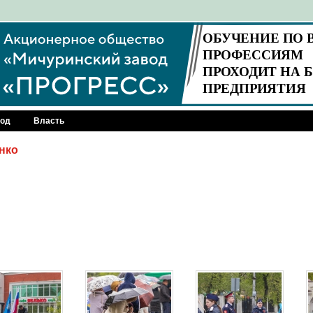
род
Власть
нко