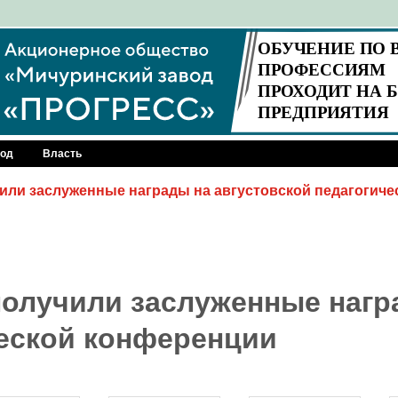
род
Власть
или заслуженные награды на августовской педагогиче
получили заслуженные нагр
ческой конференции