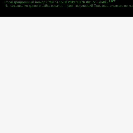
18+
Регистрационный номер СМИ от 15.08.2019 ЭЛ № ФС 77 - 76485.
Использование данного сайта означает принятие условий
Пользовательского согл