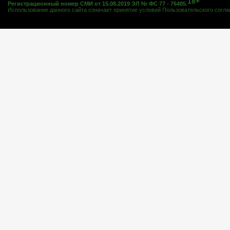
18+
Регистрационный номер СМИ от 15.08.2019 ЭЛ № ФС 77 - 76485.
Использование данного сайта означает принятие условий
Пользовательского согл