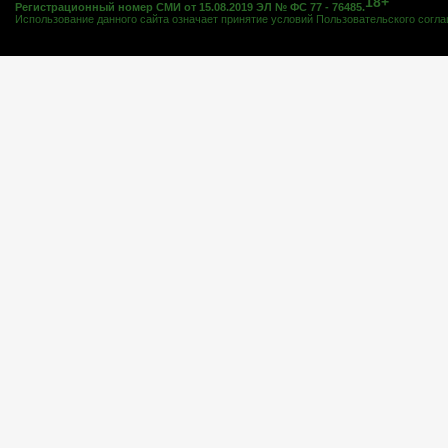
18+
Регистрационный номер СМИ от 15.08.2019 ЭЛ № ФС 77 - 76485.
Использование данного сайта означает принятие условий
Пользовательского согл