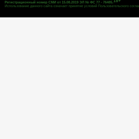
18+
Регистрационный номер СМИ от 15.08.2019 ЭЛ № ФС 77 - 76485.
Использование данного сайта означает принятие условий
Пользовательского согл