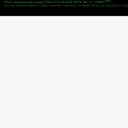
18+
Регистрационный номер СМИ от 15.08.2019 ЭЛ № ФС 77 - 76485.
Использование данного сайта означает принятие условий
Пользовательского согл