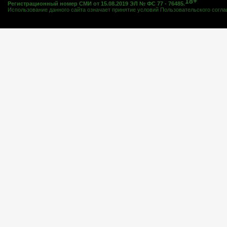
18+
Регистрационный номер СМИ от 15.08.2019 ЭЛ № ФС 77 - 76485.
Использование данного сайта означает принятие условий
Пользовательского согл