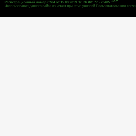
18+
Регистрационный номер СМИ от 15.08.2019 ЭЛ № ФС 77 - 76485.
Использование данного сайта означает принятие условий
Пользовательского согл