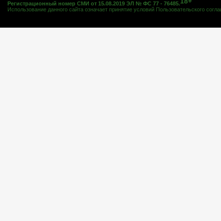
18+
Регистрационный номер СМИ от 15.08.2019 ЭЛ № ФС 77 - 76485.
Использование данного сайта означает принятие условий
Пользовательского согл