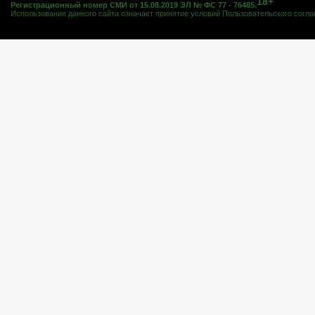
18+
Регистрационный номер СМИ от 15.08.2019 ЭЛ № ФС 77 - 76485.
Использование данного сайта означает принятие условий
Пользовательского согл