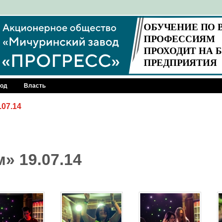
род
Власть
07.14
» 19.07.14