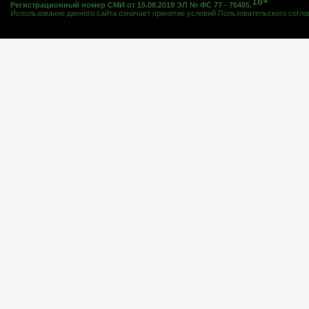
18+
Регистрационный номер СМИ от 15.08.2019 ЭЛ № ФС 77 - 76485.
Использование данного сайта означает принятие условий
Пользовательского согл