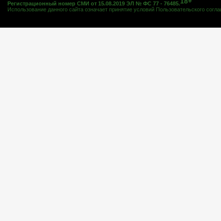
18+
Регистрационный номер СМИ от 15.08.2019 ЭЛ № ФС 77 - 76485.
Использование данного сайта означает принятие условий
Пользовательского согл